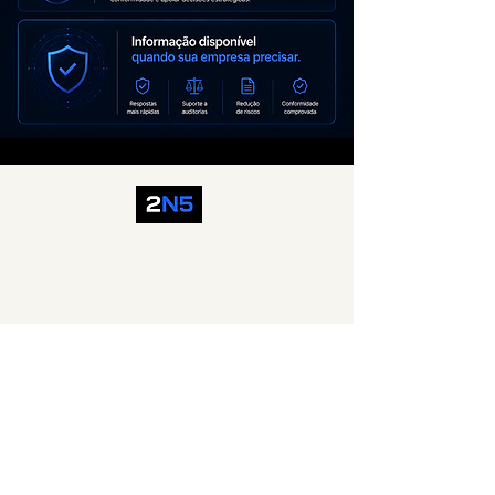
Fone BR: +
55(11) 2050-1096
Fone EUA: +
1(647) 247-5289
WhatsApp: +
55(11) 2050-1096
Email:
comercial@2n5.com.br
Brasil - Canadá - Estados Unidos
Breve (2026): Inglaterra - Índia - Emirados Árabes
Unidos
SERVIÇOS
Comunicações