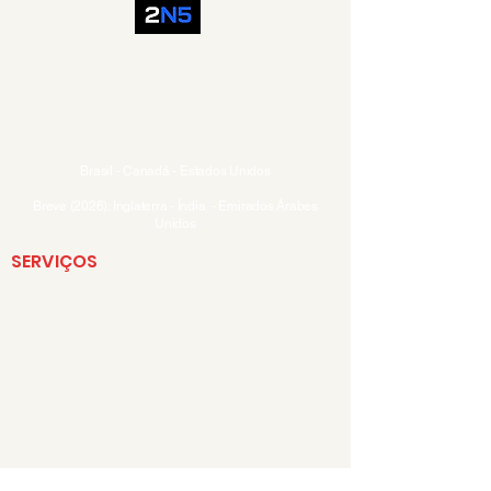
Fone BR: +
55(11) 2050-1096
Fone EUA: +
1(647) 247-5289
WhatsApp: +
55(11) 2050-1096
Email:
comercial@2n5.com.br
Brasil - Canadá - Estados Unidos
Breve (2026): Inglaterra - Índia - Emirados Árabes
Unidos
SERVIÇOS
Comunicações
Core
Governança
Essenciai
s
Notificaçõe
s